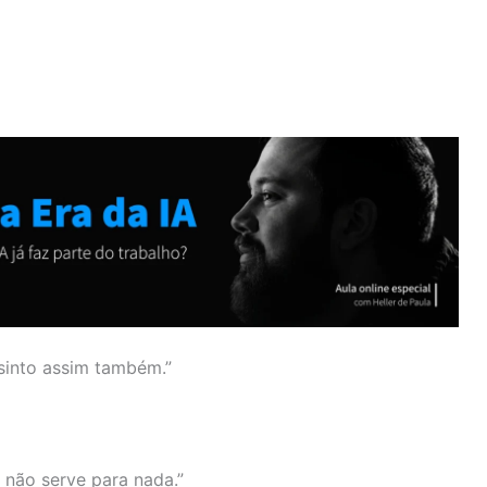
sinto assim também.”
a não serve para nada.”