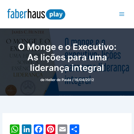
Ir
para
o
conteúdo
O Monge e o Executivo:
As lições para uma
liderança integral
de
Heller de Paula
/
16/04/2012
W
Li
F
Pi
E
S