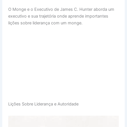
h
n
a
nt
m
h
O Monge e o Executivo de James C. Hunter aborda um
at
k
c
er
ai
ar
executivo e sua trajetória onde aprende importantes
s
e
e
e
l
e
lições sobre liderança com um monge.
A
dI
b
st
p
n
o
p
o
k
Lições Sobre Liderança e Autoridade