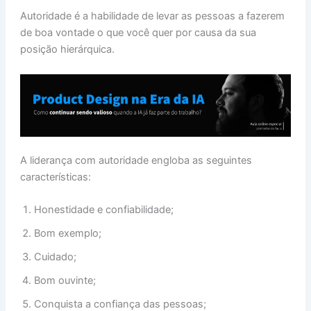
Autoridade é a habilidade de levar as pessoas a fazerem
de boa vontade o que você quer por causa da sua
posição hierárquica.
A liderança com autoridade engloba as seguintes
características:
Honestidade e confiabilidade;
Bom exemplo;
Cuidado;
Bom ouvinte;
Conquista a confiança das pessoas;