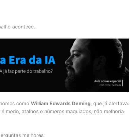
alho acontece.
es nomes como
William Edwards Deming
, que já alertava:
o é medo, atalhos e números maquiados, não melhoria
erguntas melhores: