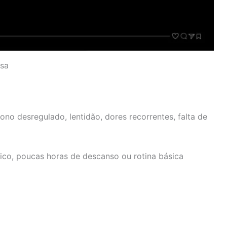
usa
no desregulado, lentidão, dores recorrentes, falta de
ico, poucas horas de descanso ou rotina básica