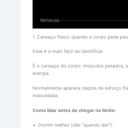
1. Cansaço físico: quando o corpo pede pa
Esse é o mais fácil de identificar.
É o cansaço do corpo: músculos pesados, so
energia.
Normalmente aparece depois de esforço fís
malcuidada.
Como lidar antes de chegar no limite:
Dormir melhor (não “quando der”).