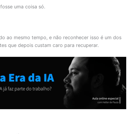
fosse uma coisa só.
ndo ao mesmo tempo, e não reconhecer isso é um dos
ites que depois custam caro para recuperar.