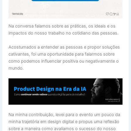
Na conversa falamos sobre as práticas, os ideais e os
impactos do nosso trabalho no cotidiano das pessoas.
Acostumados a entender as pessoas e propor soluções
cativantes, foi uma oportunidade para falarmos sobre
como podemos influenciar positiva ou negativamente o
mundo.
Na minha contribuição, levei para o evento um pouco da
minha trajetória em design digital e propus uma reflexão
sobre a maneira como avaliamos o sucesso do nosso