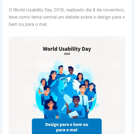
h
n
a
nt
m
h
O World Usability Day 2018, realizado dia 8 de novembro,
at
k
c
er
ai
ar
teve como tema central um debate sobre o design para o
s
e
e
e
l
e
bem ou para o mal.
A
dI
b
st
p
n
o
p
o
k