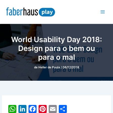
Ir
para
o
conteúdo
World Usability Day 2018:
Design para o bem ou
para o mal
de
Heller de Paula
/
06/12/2018
W
Li
F
Pi
E
S