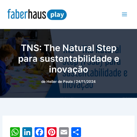
Ir
para
o
conteúdo
TNS: The Natural Step
para sustentabilidade e
inovação
de
Heller de Paula
/
24/11/2024
W
Li
F
Pi
E
S