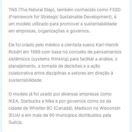
h
n
a
nt
m
h
TNS (The Natural Step), também conhecido como FSSD
at
k
c
er
ai
ar
(Framework for Strategic Sustainable Development), é
s
e
e
e
l
e
um modelo utilizado para promover a sustentabilidade
A
dI
b
st
em empresas, organizações e governos.
p
n
o
Ele foi criado pelo médico e cientista sueco Karl-Henrik
p
o
Robèrt em 1989 com base no conceito de pensamentos
k
sistêmicos (systems thinking) para facilitar a análise, o
planejamento, a tomada de decisões e a ação
colaborativa entre disciplinas e setores em direção à
sustentabilidade.
O modelo já foi usado por diversas empresas como
IKEA, Starbucks e Nike e por governos como os da
cidade de Whistler BC (Canadá), Madison no Wisconsin
(EUA) e em mais de 90 municípios distribuídos pela
Suécia.