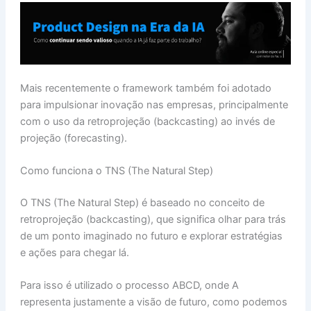
Mais recentemente o framework também foi adotado
para impulsionar inovação nas empresas, principalmente
com o uso da retroprojeção (backcasting) ao invés de
projeção (forecasting).
Como funciona o TNS (The Natural Step)
O TNS (The Natural Step) é baseado no conceito de
retroprojeção (backcasting), que significa olhar para trás
de um ponto imaginado no futuro e explorar estratégias
e ações para chegar lá.
Para isso é utilizado o processo ABCD, onde A
representa justamente a visão de futuro, como podemos