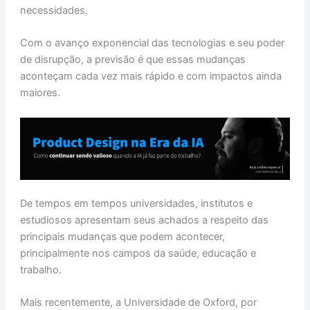
necessidades.
Com o avanço exponencial das tecnologias e seu poder
de disrupção, a previsão é que essas mudanças
aconteçam cada vez mais rápido e com impactos ainda
maiores.
De tempos em tempos universidades, institutos e
estudiosos apresentam seus achados a respeito das
principais mudanças que podem acontecer,
principalmente nos campos da saúde, educação e
trabalho.
Mais recentemente, a Universidade de Oxford, por