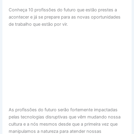
h
n
a
nt
m
h
Conheça 10 profissões do futuro que estão prestes a
at
k
c
er
ai
ar
acontecer e já se prepare para as novas oportunidades
s
e
e
e
l
e
de trabalho que estão por vir.
A
dI
b
st
p
n
o
p
o
k
As profissões do futuro serão fortemente impactadas
pelas tecnologias disruptivas que vêm mudando nossa
cultura e a nós mesmos desde que a primeira vez que
manipulamos a natureza para atender nossas