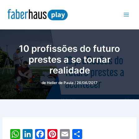
Ir
para
o
conteúdo
10 profissões do futuro
prestes a se tornar
realidade
de
Heller de Paula
/
26/06/2017
W
Li
F
Pi
E
S