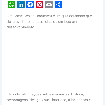
W
Li
F
Pi
E
S
h
n
a
nt
m
h
Um Game Design Document é um guia detalhado que
at
k
c
er
ai
ar
descreve todos os aspectos de um jogo em
s
e
e
e
l
e
desenvolvimento.
A
dI
b
st
p
n
o
p
o
k
Ele inclui informações sobre mecânicas, história,
personagens, design visual, interface, trilha sonora e