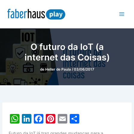
Ir
para
o
conteúdo
O futuro da IoT (a
internet das Coisas)
de
Heller de Paula
/
03/06/2017
W
Li
F
Pi
E
S
h
n
a
nt
m
h
Futuro da IoT já traz grandes mudanças para a