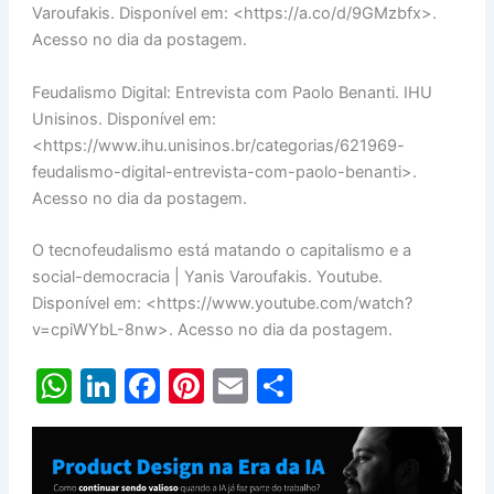
Varoufakis. Disponível em: <https://a.co/d/9GMzbfx>.
Acesso no dia da postagem.
Feudalismo Digital: Entrevista com Paolo Benanti. IHU
Unisinos. Disponível em:
<https://www.ihu.unisinos.br/categorias/621969-
feudalismo-digital-entrevista-com-paolo-benanti>.
Acesso no dia da postagem.
O tecnofeudalismo está matando o capitalismo e a
social-democracia | Yanis Varoufakis. Youtube.
Disponível em: <https://www.youtube.com/watch?
v=cpiWYbL-8nw>. Acesso no dia da postagem.
W
Li
F
Pi
E
S
h
n
a
nt
m
h
at
k
c
er
ai
ar
s
e
e
e
l
e