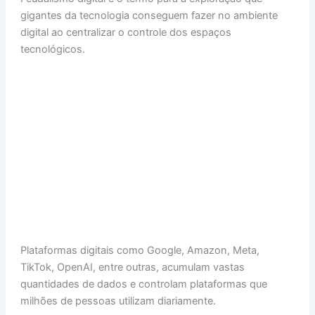
at
k
c
er
ai
ar
gigantes da tecnologia conseguem fazer no ambiente
s
e
e
e
l
e
digital ao centralizar o controle dos espaços
A
dI
b
st
tecnológicos.
p
n
o
p
o
k
Plataformas digitais como Google, Amazon, Meta,
TikTok, OpenAI, entre outras, acumulam vastas
quantidades de dados e controlam plataformas que
milhões de pessoas utilizam diariamente.