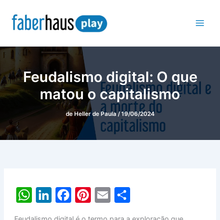
Ir
para
o
conteúdo
Feudalismo digital: O que
matou o capitalismo
de
Heller de Paula
/
19/06/2024
W
Li
F
Pi
E
S
h
n
a
nt
m
h
Feudalismo digital é o termo para a exploração que