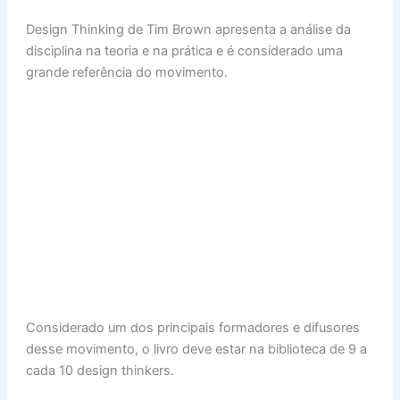
h
n
a
nt
m
h
Design Thinking de Tim Brown apresenta a análise da
at
k
c
er
ai
ar
disciplina na teoria e na prática e é considerado uma
s
e
e
e
l
e
grande referência do movimento.
A
dI
b
st
p
n
o
p
o
k
Considerado um dos principais formadores e difusores
desse movimento, o livro deve estar na biblioteca de 9 a
cada 10 design thinkers.