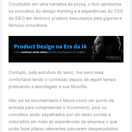
Construído em uma narrativa de prosa, o livro apresenta
os conceitos do design thinking e a experiências do CEO
da IDEO em diversos projetos executados pela gigante e
famosa consultoria.
Contudo, pela estrutura do texto, me senti mais
confortável lendo o conteúdo depois de algum tempo
praticando a abordagem e sua filosofia.
Não sei se recomendaria a leitura como um ponto de
entrada para compreender o movimento, pois os
conceitos estão espalhados por um texto corrido e
colocados em meio as experiências da empresa o que
pode fazer pilares relevantes passarem despercebidos