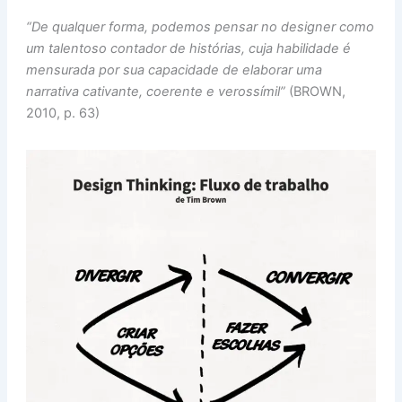
“De qualquer forma, podemos pensar no designer como
um talentoso contador de histórias, cuja habilidade é
mensurada por sua capacidade de elaborar uma
narrativa cativante, coerente e verossímil”
(BROWN,
2010, p. 63)