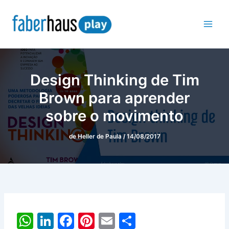
Ir
para
o
conteúdo
Design Thinking de Tim
Brown para aprender
sobre o movimento
de
Heller de Paula
/
14/08/2017
W
Li
F
Pi
E
S