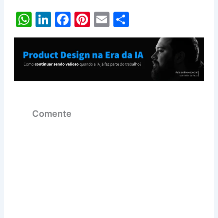
W
Li
F
Pi
E
S
h
n
a
nt
m
h
at
k
c
er
ai
ar
s
e
e
e
l
e
A
dI
b
st
p
n
o
p
o
Comente
k