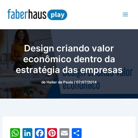
Ir
para
o
conteúdo
Design criando valor
econômico dentro da
estratégia das empresas
de
Heller de Paula
/
07/07/2014
W
Li
F
Pi
E
S