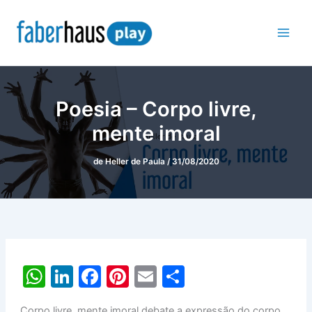
Ir
para
o
conteúdo
Poesia – Corpo livre,
mente imoral
de
Heller de Paula
/
31/08/2020
W
Li
F
Pi
E
S
h
n
a
nt
m
h
Corpo livre, mente imoral debate a expressão do corpo