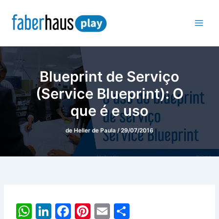
Ir
para
o
conteúdo
Blueprint de Serviço
(Service Blueprint): O
que é e uso
de
Heller de Paula
/
29/07/2016
W
Li
F
Pi
E
S