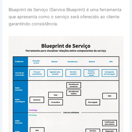
h
n
a
nt
m
h
Blueprint de Serviço (Service Blueprint) é uma ferramenta
at
k
c
er
ai
ar
que apresenta como o serviço será oferecido ao cliente
s
e
e
e
l
e
garantindo consistência.
A
dI
b
st
p
n
o
p
o
k