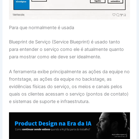
Para que normalmente é usada
Blueprint de Serviço (Service Blueprint) é usado tanto
para entender o serviço como ele é atualmente quanto
para mostrar como ele deve ser idealmente.
A ferramenta exibe principalmente as ações da equipe no
frontstage, as ações da equipe no backstage, as
evidências físicas do serviço, os meios e canais pelos
quais os clientes acessam o serviço (pontos de contato)
e sistemas de suporte e infraestrutura.