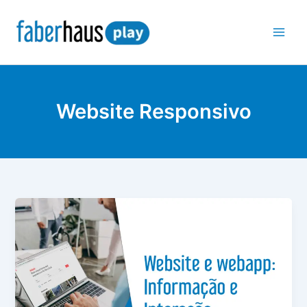
Ir
para
o
conteúdo
Website Responsivo