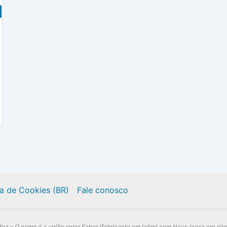
ca de Cookies (BR)
Fale conosco
az – O nome é a união entre Faber (fabricante em latim) com Haus (casa em alem