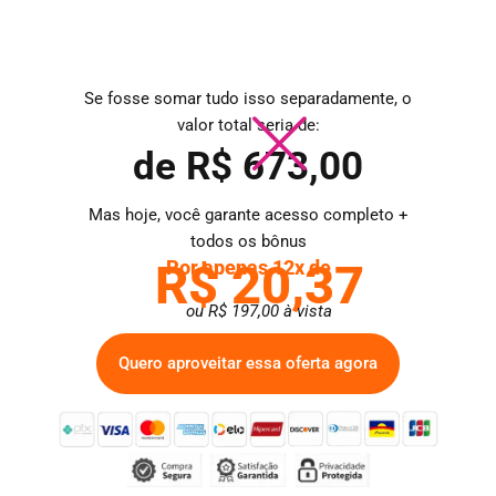
Se fosse somar tudo isso separadamente, o
valor total seria de:
de R$ 673,00
Mas hoje, você garante acesso completo +
todos os bônus
R$ 20,37
Por apenas 12x de
ou R$ 197,00 à vista
Quero aproveitar essa oferta agora