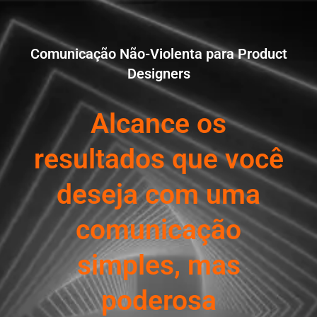
Ir
para
o
Comunicação Não-Violenta para Product
conteúdo
Designers
Alcance os
resultados que você
deseja com uma
comunicação
simples, mas
poderosa